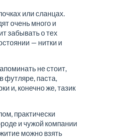
очках или сланцах.
ят очень много и
ит забывать о тех
остоянии — нитки и
апоминать не стоит,
в футляре, паста,
и и, конечно же, тазик
лом, практически
городе и чужой компании
ежитие можно взять