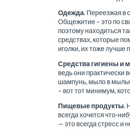
Одежда.
Переезжая в о
Общежитие – это по сво
поэтому находиться та
средствах, которые по
иголки, их тоже лучше 
Средства гигиены и 
ведь они практически в
шампунь, мыло в мыльн
– вот тот минимум, кот
Пищевые продукты.
Н
всегда хочется что-ниб
— это всегда стресс и