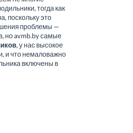
одильники, тогда как
а, поскольку это
ешения проблемы —
в, но
avmb.by
самые
ников
, у нас высокое
и, и что немаловажно
льника включены в