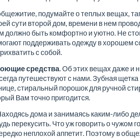
бщежитие, подумайте о теплых вещах, тап
ей сути второй дом, времени в нем провод
м должно быть комфортно и уютно. Не сто
могают поддерживать одежду в хорошем с
прихватить с собой.
моющие средства.
Об этих вещах даже и н
сегда путешествуют с нами. Зубная щетка 
ице, стиральный порошок для ручной стирк
орый Вам точно пригодится.
аходясь дома и занимаясь каким-либо де
удь перекусить. Что уж говорить о чужом 
 нередко неплохой аппетит. Поэтому в общ