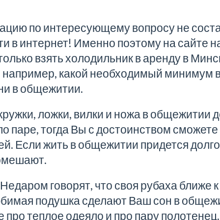
цию по интересующему вопросу не состав
ти в интернет! Именно поэтому на сайте 
 только
взять холодильник в аренду в Минс
 например, какой необходимый
минимум в
ни в общежитии
.
ружки, ложки, вилки и ножа в общежитии 
о паре, тогда Вы с достоинством сможете 
й. Если жить в общежитии придется долго,
омешают.
Недаром говорят, что своя рубаха ближе к
любимая подушка сделают Ваш
сон в общеж
 про теплое одеяло и про пару полотенец.