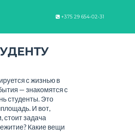
+375 29 654-02-31
ТУДЕНТУ
ируется с жизнью в
бытия — знакомятся с
знь
студенты
. Это
лплощадь. И вот,
м
, стоит задача
бщежитие? Какие вещи