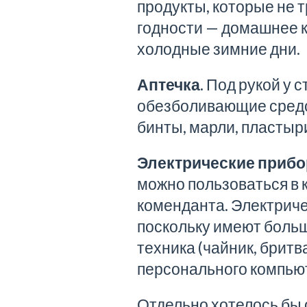
продукты, которые не 
годности — домашнее к
холодные зимние дни.
Аптечка.
Под рукой у 
обезболивающие средст
бинты, марли, пластыр
Электрические прибор
можно пользоваться в
коменданта. Электриче
поскольку имеют больш
техника (чайник, бритв
персонального компьют
Отдельно хотелось бы