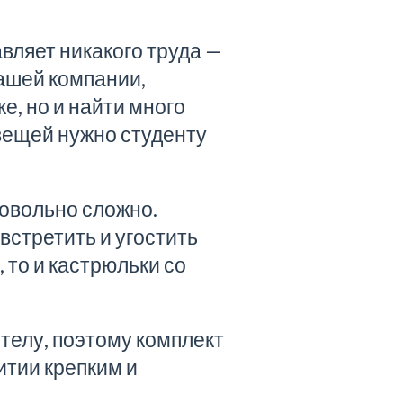
ляет никакого труда —
нашей компании,
ке
, но и найти много
ещей нужно студенту
довольно сложно.
встретить и угостить
 то и кастрюльки со
 телу, поэтому комплект
итии
крепким и