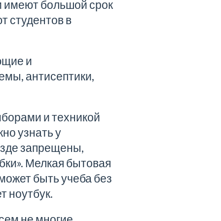
и имеют большой срок
т студентов в
ющие и
емы, антисептики,
иборами
и техникой
жно узнать у
езде запрещены,
бки». Мелкая бытовая
 может быть учеба без
т ноутбук.
всем не многие