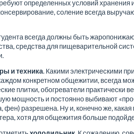
требуют определенных условий хранения 
онсервирование, соление всегда выручаю
студента всегда должны быть жаропонижа
ва, средства для пищеварительной сист
и.
ы и техника.
Какими
электрическими пр
 каждом конкретном
общежитии
, всегда мо
ские плитки, обогреватели практически в
ую мощность и постоянно выбивают «про
а, фен) разрешена. Ну и, конечно же, какая
ера, хотя для общежития больше подойде
 отметить
холодильник
. К сожалению, со